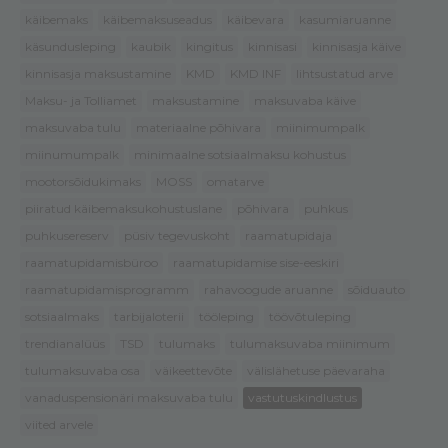
käibemaks
käibemaksuseadus
käibevara
kasumiaruanne
käsundusleping
kaubik
kingitus
kinnisasi
kinnisasja käive
kinnisasja maksustamine
KMD
KMD INF
lihtsustatud arve
Maksu- ja Tolliamet
maksustamine
maksuvaba käive
maksuvaba tulu
materiaalne põhivara
miinimumpalk
miinumumpalk
minimaalne sotsiaalmaksu kohustus
mootorsõidukimaks
MOSS
omatarve
piiratud käibemaksukohustuslane
põhivara
puhkus
puhkusereserv
püsiv tegevuskoht
raamatupidaja
raamatupidamisbüroo
raamatupidamise sise-eeskiri
raamatupidamisprogramm
rahavoogude aruanne
sõiduauto
sotsiaalmaks
tarbijaloterii
tööleping
töövõtuleping
trendianalüüs
TSD
tulumaks
tulumaksuvaba miinimum
tulumaksuvaba osa
väikeettevõte
välislähetuse päevaraha
vanaduspensionäri maksuvaba tulu
vastutuskindlustus
viited arvele