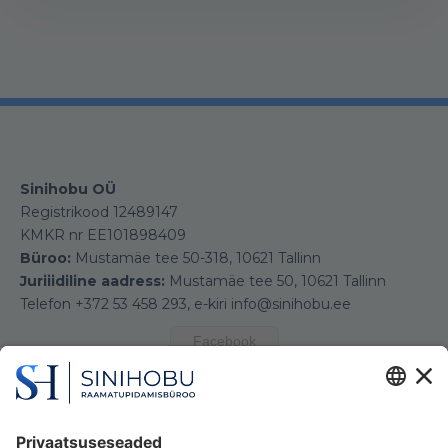
Sinihobu OÜ
Registrikood 12489147
KMKR nr EE101898409
Büroo:
Mustamäe tee 50-318, 10621 Tallinn
Juriiidiline aadress:
Mustamäe tee 50, 10621 Tallinn
Telefon +372 53 458 293, e-kiri info@sinihobu.ee
Facebook