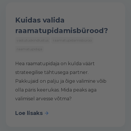
Kuidas valida
raamatupidamisbürood?
vastutuskindlustus
raamatupidamisbüroo
raamatupidaja
Hea raamatupidaja on kulda väärt
strateegilise tähtusega partner.
Pakkujaid on palju ja õige valimine võib
olla päris keerukas. Mida peaks aga
valimisel arvesse võtma?
Loe lisaks