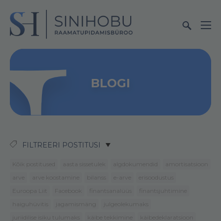
BLOGI
FILTREERI POSTITUSI
Kõik postitused
aasta sissetulek
algdokumendid
amortisatsioon
arve
arve koostamine
bilanss
e-arve
erisoodustus
Euroopa Liit
Facebook
finantsanalüüs
finantsjuhtimine
haiguhüvitis
jagamismäng
julgeolekumaks
juriidilise isiku tulumaks
käibe tekkimine
käibedeklaratsioon