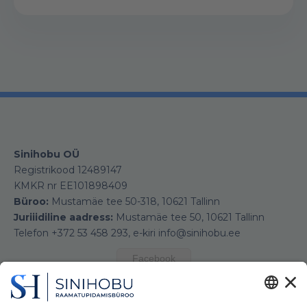
Sinihobu OÜ
Registrikood 12489147
KMKR nr EE101898409
Büroo:
Mustamäe tee 50-318, 10621 Tallinn
Juriiidiline aadress:
Mustamäe tee 50, 10621 Tallinn
Telefon +372 53 458 293, e-kiri info@sinihobu.ee
Facebook