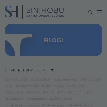
BLOGI
FILTREERI POSTITUSI
Kõik postitused
aasta sissetulek
algdokumendid
amortisatsioon
arve
arve koostamine
bilanss
e-arve
erisoodustus
Euroopa Liit
Facebook
finantsanalüüs
finantsjuhtimine
haiguhüvitis
jagamismäng
julgeolekumaks
juriidilise isiku tulumaks
käibe tekkimine
käibedeklaratsioon