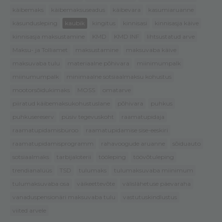
käibemaks
käibemaksuseadus
käibevara
kasumiaruanne
käsundusleping
kaubik
kingitus
kinnisasi
kinnisasja käive
kinnisasja maksustamine
KMD
KMD INF
lihtsustatud arve
Maksu- ja Tolliamet
maksustamine
maksuvaba käive
maksuvaba tulu
materiaalne põhivara
miinimumpalk
miinumumpalk
minimaalne sotsiaalmaksu kohustus
mootorsõidukimaks
MOSS
omatarve
piiratud käibemaksukohustuslane
põhivara
puhkus
puhkusereserv
püsiv tegevuskoht
raamatupidaja
raamatupidamisbüroo
raamatupidamise sise-eeskiri
raamatupidamisprogramm
rahavoogude aruanne
sõiduauto
sotsiaalmaks
tarbijaloterii
tööleping
töövõtuleping
trendianalüüs
TSD
tulumaks
tulumaksuvaba miinimum
tulumaksuvaba osa
väikeettevõte
välislähetuse päevaraha
vanaduspensionäri maksuvaba tulu
vastutuskindlustus
viited arvele