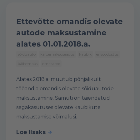
Ettevõtte omandis olevate
autode maksustamine
alates 01.01.2018.a.
sõiduauto
käibemaksuseadus
kaubik
erisoodustus
käibemaks
omatarve
Alates 2018.a. muutub põhjalikult
tööandja omandis olevate sõiduautode
maksustamine. Samuti on täiendatud
segakasutuses olevate kaubikute
maksustamise võimalusi
.
Loe lisaks