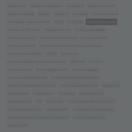
käibemaks
käibemaksuseadus
käibevara
kasumiaruanne
käsundusleping
kaubik
kingitus
kinnisasi
kinnisasja käive
kinnisasja maksustamine
KMD
KMD INF
lihtsustatud arve
Maksu- ja Tolliamet
maksustamine
maksuvaba käive
maksuvaba tulu
materiaalne põhivara
miinimumpalk
miinumumpalk
minimaalne sotsiaalmaksu kohustus
mootorsõidukimaks
MOSS
omatarve
piiratud käibemaksukohustuslane
põhivara
puhkus
puhkusereserv
püsiv tegevuskoht
raamatupidaja
raamatupidamisbüroo
raamatupidamise sise-eeskiri
raamatupidamisprogramm
rahavoogude aruanne
sõiduauto
sotsiaalmaks
tarbijaloterii
tööleping
töövõtuleping
trendianalüüs
TSD
tulumaks
tulumaksuvaba miinimum
tulumaksuvaba osa
väikeettevõte
välislähetuse päevaraha
vanaduspensionäri maksuvaba tulu
vastutuskindlustus
viited arvele