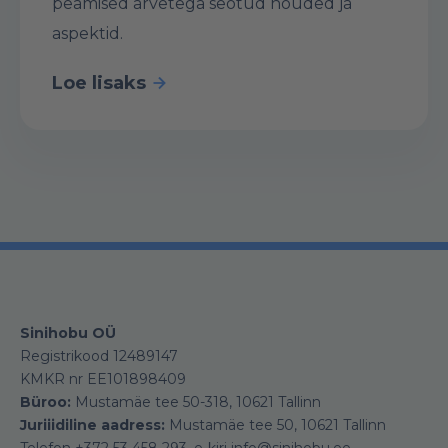
peamised arvetega seotud nõuded ja
aspektid.
Loe lisaks
Sinihobu OÜ
Registrikood 12489147
KMKR nr EE101898409
Büroo:
Mustamäe tee 50-318, 10621 Tallinn
Juriiidiline aadress:
Mustamäe tee 50, 10621 Tallinn
Telefon +372 53 458 293, e-kiri info@sinihobu.ee