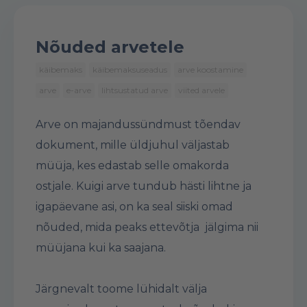
Nõuded arvetele
käibemaks
käibemaksuseadus
arve koostamine
arve
e-arve
lihtsustatud arve
viited arvele
Arve on majandussündmust tõendav
dokument, mille üldjuhul väljastab
müüja, kes edastab selle omakorda
ostjale. Kuigi arve tundub hästi lihtne ja
igapäevane asi, on ka seal siiski omad
nõuded, mida peaks ettevõtja jälgima nii
müüjana kui ka saajana.
Järgnevalt toome lühidalt välja