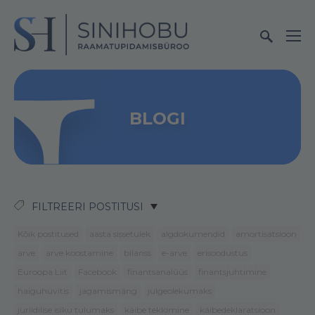
BLOGI
FILTREERI POSTITUSI
Kõik postitused
aasta sissetulek
algdokumendid
amortisatsioon
arve
arve koostamine
bilanss
e-arve
erisoodustus
Euroopa Liit
Facebook
finantsanalüüs
finantsjuhtimine
haiguhüvitis
jagamismäng
julgeolekumaks
juriidilise isiku tulumaks
käibe tekkimine
käibedeklaratsioon