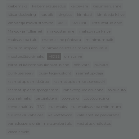
käibemaks
käibemaksuseadus
käibevara
kasumiaruanne
käsundusleping
kaubik
kingitus
kinnisasi
kinnisasja käive
kinnisasja maksustamine
KMD
KMD INF
lihtsustatud arve
Maksu- ja Tolliamet
maksustamine
maksuvaba käive
maksuvaba tulu
materiaalne põhivara
miinimumpalk
miinumumpalk
minimaalne sotsiaalmaksu kohustus
mootorsõidukimaks
MOSS
omatarve
piiratud käibemaksukohustuslane
põhivara
puhkus
puhkusereserv
püsiv tegevuskoht
raamatupidaja
raamatupidamisbüroo
raamatupidamise sise-eeskiri
raamatupidamisprogramm
rahavoogude aruanne
sõiduauto
sotsiaalmaks
tarbijaloterii
tööleping
töövõtuleping
trendianalüüs
TSD
tulumaks
tulumaksuvaba miinimum
tulumaksuvaba osa
väikeettevõte
välislähetuse päevaraha
vanaduspensionäri maksuvaba tulu
vastutuskindlustus
viited arvele