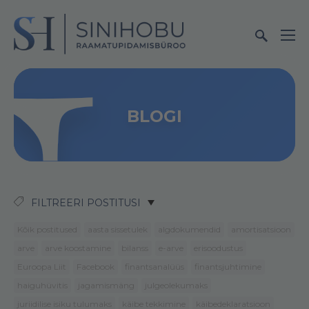
BLOGI
FILTREERI POSTITUSI
Kõik postitused
aasta sissetulek
algdokumendid
amortisatsioon
arve
arve koostamine
bilanss
e-arve
erisoodustus
Euroopa Liit
Facebook
finantsanalüüs
finantsjuhtimine
haiguhüvitis
jagamismäng
julgeolekumaks
juriidilise isiku tulumaks
käibe tekkimine
käibedeklaratsioon