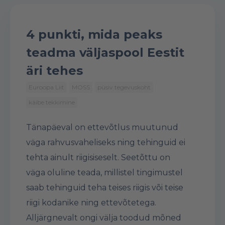
4 punkti, mida peaks
teadma väljaspool Eestit
äri tehes
Euroopa Liit
MOSS
püsiv tegevuskoht
käibe tekkimine
Tänapäeval on ettevõtlus muutunud
väga rahvusvaheliseks ning tehinguid ei
tehta ainult riigisiseselt. Seetõttu on
väga oluline teada, millistel tingimustel
saab tehinguid teha teises riigis või teise
riigi kodanike ning ettevõtetega.
Alljärgnevalt ongi välja toodud mõned