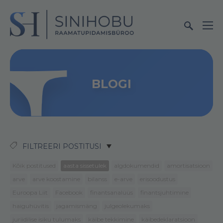
BLOGI
FILTREERI POSTITUSI
Kõik postitused
aasta sissetulek
algdokumendid
amortisatsioon
arve
arve koostamine
bilanss
e-arve
erisoodustus
Euroopa Liit
Facebook
finantsanalüüs
finantsjuhtimine
haiguhüvitis
jagamismäng
julgeolekumaks
juriidilise isiku tulumaks
käibe tekkimine
käibedeklaratsioon