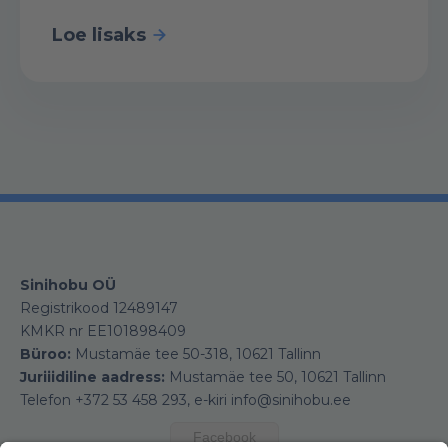
Loe lisaks
Sinihobu OÜ
Registrikood 12489147
KMKR nr EE101898409
Büroo:
Mustamäe tee 50-318, 10621 Tallinn
Juriiidiline aadress:
Mustamäe tee 50, 10621 Tallinn
Telefon +372 53 458 293, e-kiri info@sinihobu.ee
Facebook