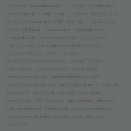
käibemaks
käibemaksuseadus
käibevara
kasumiaruanne
käsundusleping
kaubik
kingitus
kinnisasi
kinnisasja käive
kinnisasja maksustamine
KMD
KMD INF
lihtsustatud arve
Maksu- ja Tolliamet
maksustamine
maksuvaba käive
maksuvaba tulu
materiaalne põhivara
miinimumpalk
miinumumpalk
minimaalne sotsiaalmaksu kohustus
mootorsõidukimaks
MOSS
omatarve
piiratud käibemaksukohustuslane
põhivara
puhkus
puhkusereserv
püsiv tegevuskoht
raamatupidaja
raamatupidamisbüroo
raamatupidamise sise-eeskiri
raamatupidamisprogramm
rahavoogude aruanne
sõiduauto
sotsiaalmaks
tarbijaloterii
tööleping
töövõtuleping
trendianalüüs
TSD
tulumaks
tulumaksuvaba miinimum
tulumaksuvaba osa
väikeettevõte
välislähetuse päevaraha
vanaduspensionäri maksuvaba tulu
vastutuskindlustus
viited arvele