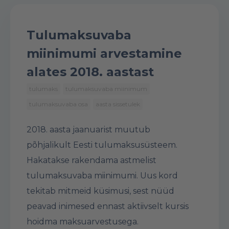
Tulumaksuvaba
miinimumi arvestamine
alates 2018. aastast
tulumaks
tulumaksuvaba miinimum
tulumaksuvaba osa
aasta sissetulek
2018. aasta jaanuarist muutub
põhjalikult Eesti tulumaksusüsteem.
Hakatakse rakendama astmelist
tulumaksuvaba miinimumi. Uus kord
tekitab mitmeid küsimusi, sest nüüd
peavad inimesed ennast aktiivselt kursis
hoidma maksuarvestusega.