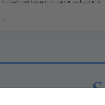
ja, kas peaks neid kuidagi raamatupidamises kajastama?