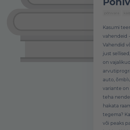
Põhiv
põhivara
käi
Kasumi teen
vahendeid -
Vahendid võ
just sellised
on vajalikud
arvutiprogr
auto, õmblu
variante on
teha nendega
hakata raa
tegema? Ka
või peaks 