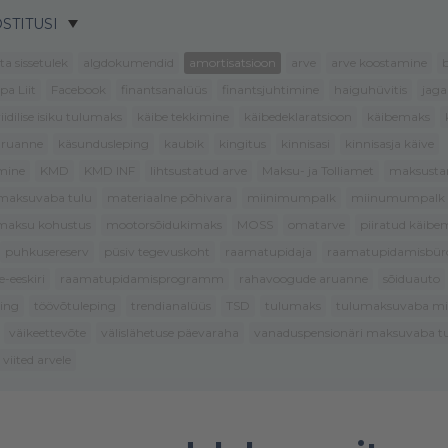
STITUSI
ta sissetulek
algdokumendid
amortisatsioon
arve
arve koostamine
b
pa Liit
Facebook
finantsanalüüs
finantsjuhtimine
haiguhüvitis
jag
riidilise isiku tulumaks
käibe tekkimine
käibedeklaratsioon
käibemaks
aruanne
käsundusleping
kaubik
kingitus
kinnisasi
kinnisasja käive
mine
KMD
KMD INF
lihtsustatud arve
Maksu- ja Tolliamet
maksusta
maksuvaba tulu
materiaalne põhivara
miinimumpalk
miinumumpalk
lmaksu kohustus
mootorsõidukimaks
MOSS
omatarve
piiratud käib
puhkusereserv
püsiv tegevuskoht
raamatupidaja
raamatupidamisbür
-eeskiri
raamatupidamisprogramm
rahavoogude aruanne
sõiduauto
ping
töövõtuleping
trendianalüüs
TSD
tulumaks
tulumaksuvaba m
väikeettevõte
välislähetuse päevaraha
vanaduspensionäri maksuvaba t
viited arvele