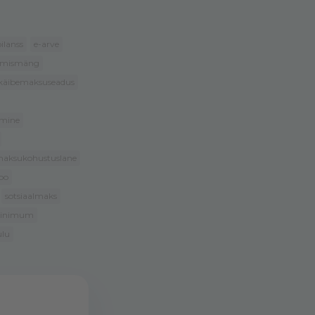
ilanss
e-arve
amismäng
käibemaksuseadus
mine
emaksukohustuslane
oo
sotsiaalmaks
iinimum
ulu