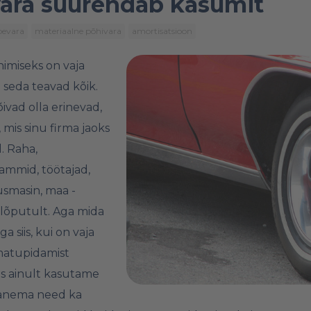
ara suurendab kasumit
bevara
materiaalne põhivara
amortisatsioon
imiseks on vaja
 seda teavad kõik.
ivad olla erinevad,
, mis sinu firma jaoks
. Raha,
ammid, töötajad,
smasin, maa -
 lõputult. Aga mida
 siis, kui on vaja
matupidamist
s ainult kasutame
panema need ka