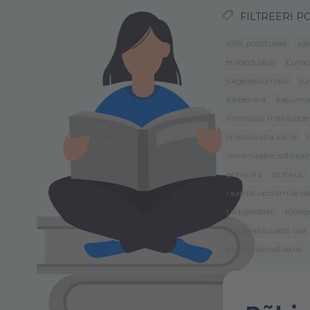
FILTREERI PO
Kõik postitused
aas
erisoodustus
Euroo
julgeolekumaks
ju
käibevara
kasumi
kinnisasja maksusta
maksuvaba käive
minimaalne sotsiaa
põhivara
puhkus
raamatupidamise sise
tarbijaloterii
tööle
tulumaksuvaba osa
vastutuskindlustus