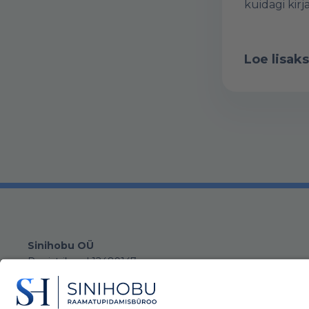
kuidagi kir
Loe lisaks
Sinihobu OÜ
Registrikood 12489147
KMKR nr EE101898409
Büroo:
Mustamäe tee 50-318, 10621 Tallinn