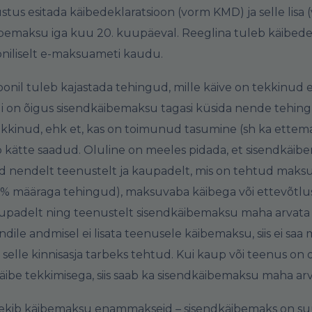
stus esitada käibedeklaratsioon (vorm KMD) ja selle lisa
bemaksu iga kuu 20. kuupäeval. Reeglina tuleb käibede
oniliselt e-maksuameti kaudu.
oonil tuleb kajastada tehingud, mille käive on tekkinud 
on õigus sisendkäibemaksu tagasi küsida nende tehingu
ekkinud, ehk et, kas on toimunud tasumine (sh ka ettema
 kätte saadud. Oluline on meeles pidada, et sisendkäib
d nendelt teenustelt ja kaupadelt, mis on tehtud maksu
 0% määraga tehingud), maksuvaba käibega või ettevõtl
padelt ning teenustelt sisendkäibemaksu maha arvata e
endile andmisel ei lisata teenusele käibemaksu, siis ei saa
 selle kinnisasja tarbeks tehtud. Kui kaup või teenus on 
ibe tekkimisega, siis saab ka sisendkäibemaksu maha arva
 tekib käibemaksu enammakseid – sisendkäibemaks on s