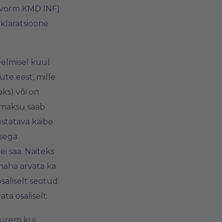
 (vorm KMD INF)
klaratsioone
eelmisel kuul
te eest, mille
ks) või on
emaksu saab
statava käibe
usega
i saa. Näiteks
 maha arvata ka
osaliselt seotud
ta osaliselt.
uurem kui