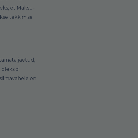
leks, et Maksu-
kse tekkimise
stamata jäetud,
 oleksid
e silmavahele on