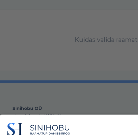
Kuidas valida raam
Sinihobu OÜ
Registrikood 12489147
KMKR nr EE101898409
Büroo:
Mustamäe tee 50-318, 10621 Tallinn
Juriiidiline aadress:
Mustamäe tee 50, 10621 Tallinn