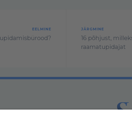
EELMINE
JÄRGMINE
atupidamisbürood?
16 põhjust, millek
raamatupidajat