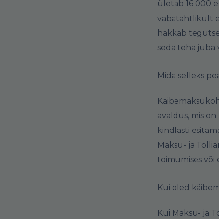
ületab 16 000 e
vabatahtlikult e
hakkab tegutsem
seda teha juba 
Mida selleks p
Käibemaksukohus
avaldus, mis on
kindlasti esitam
Maksu- ja Tolli
toimumises või 
Kui oled käibe
Kui Maksu- ja T