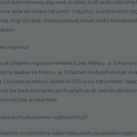
urot kalendriaasta algusest arvates, kuid seda võib teha
nne selle piirmäära täitumist. Üldjuhul, kui ettevõtte te
a ning tal tekib maksustatavat käivet oleks tõenäolise
varem.
eaks tegema?
tuslaseks registreerimiseks tuleb Maksu- ja Tolliametil
 kätte saadav ka Maksu- ja Tolliameti koduleheküljel. A
a 3 tööpäeva jooksul alates 16 000 euro täitumisest. Vaja
amet ka lisadokumente ja/või selgitusi, et veenduda ette
ettevõtluse alustamises.
maksukohustuslaseks registreeritud?
olliamet on ettevõtte käibemaksukohustuslaseks registre