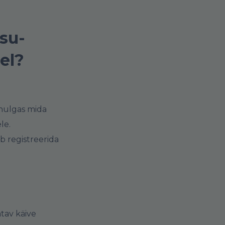
su-
el?
lhulgas mida
le.
b registreerida
tav käive