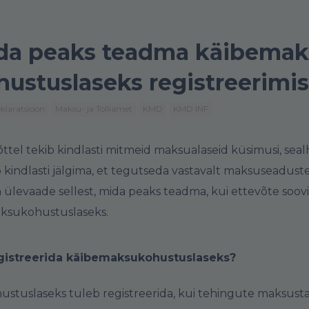
da peaks teadma käibemak
hustuslaseks registreerimis
klaratsioon
Maksu- ja Tolliamet
KMD
KMD INF
õttel tekib kindlasti mitmeid maksualaseid küsimusi, sea
b kindlasti jälgima, et tegutseda vastavalt maksuseaduste
n ülevaade sellest, mida peaks teadma, kui ettevõte soovi
ksukohustuslaseks.
egistreerida käibemaksukohustuslaseks?
tuslaseks tuleb registreerida, kui tehingute maksusta