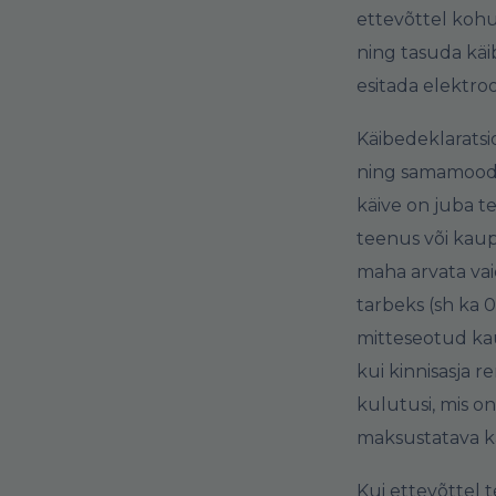
ettevõttel kohu
ning tasuda käi
esitada elektro
Käibedeklaratsi
ning samamoodi 
käive on juba t
teenus või kaup
maha arvata vai
tarbeks (sh ka
mitteseotud kau
kui kinnisasja r
kulutusi, mis on
maksustatava kä
Kui ettevõttel