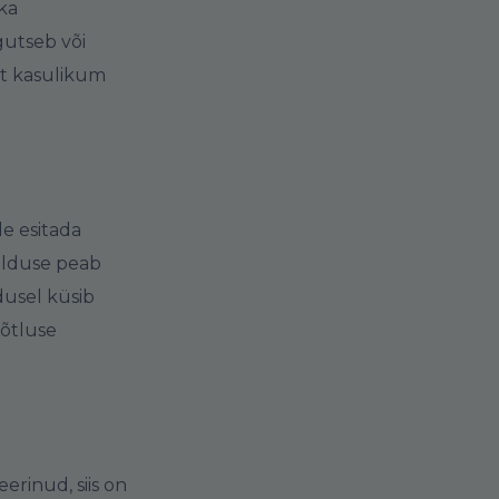
 ka
gutseb või
lt kasulikum
e esitada
valduse peab
dusel küsib
võtluse
erinud, siis on