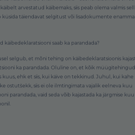
käibelt arvestatud käibemaks, siis peab olema valmis sel
ib küsida täiendavat selgitust või lisadokumente enamma
ud käibedeklaratsiooni saab ka parandada?
usel selgub, et mõni tehing on käibedeklaratsioonis kaja
ratsiooni ka parandada. Oluline on, et kõik müügitehingud
 kuus, ehk et siis, kui käive on tekkinud. Juhul, kui kah
e ostutšekk, siis ei ole ilmtingimata vajalik eelneva kuu
ooni parandada, vaid seda võib kajastada ka järgmise kuu
oonil.