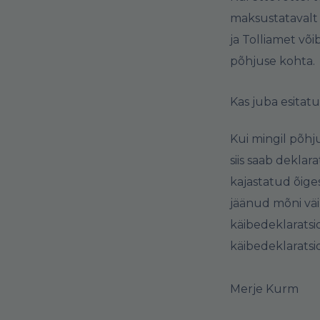
maksustatavalt 
ja Tolliamet võ
põhjuse kohta.
Kas juba esitat
Kui mingil põhj
siis saab dekla
kajastatud õiges
jäänud mõni väik
käibedeklaratsi
käibedeklaratsi
Merje Kurm