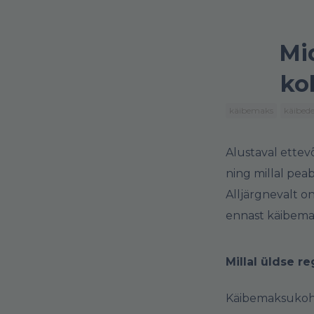
Mi
ko
käibemaks
käibede
Alustaval ettev
ning millal pea
Alljärgnevalt o
ennast käibema
Millal üldse r
Käibemaksukohus