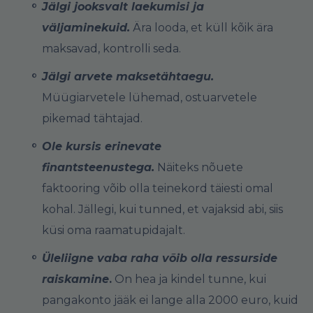
Jälgi jooksvalt laekumisi ja
väljaminekuid.
Ära looda, et küll kõik ära
maksavad, kontrolli seda.
Jälgi arvete maksetähtaegu.
Müügiarvetele lühemad, ostuarvetele
pikemad tähtajad.
Ole kursis erinevate
finantsteenustega.
Näiteks nõuete
faktooring võib olla teinekord täiesti omal
kohal. Jällegi, kui tunned, et vajaksid abi, siis
küsi oma raamatupidajalt.
Üleliigne vaba raha võib olla ressurside
raiskamine
.
On hea ja kindel tunne, kui
pangakonto jääk ei lange alla 2000 euro, kuid