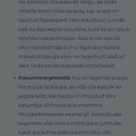
ole eesmärk olla pidevalt võlgu, siis oleks
mõistlik
kontrollida ka seda, kas arved on
tasutud õigeaegselt. Hea ärikultuuri juurde
käib ka õigeaegne tasumine, kuid ka siin tasub
mõelda maksetähtajale. Alati ei ole kasulik
pika maksetähtaja puhul liiga vara maksta -
maksetähtaja iga päev on tegelikult saadud
laen. Seda tasuks kasutada otstarbekalt.
Kasumimarginaalid.
Kui on tegemist poega,
mis müüb laokaupa, siis võib olla kasulik ka
jälgida seda, kas kaupa on müüdud ikka
kasumiga või hoopis alla omahinna.
Müügiedendamise eesmärgil soodustuste
tegemine võib minna mõningatel juhtudel
käest ära ja ilma pideva kontrollita võib