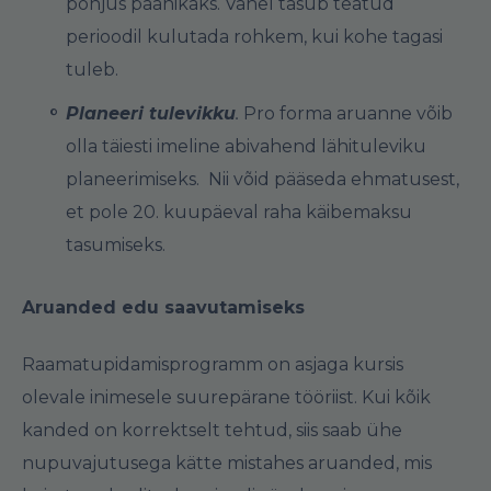
põhjus paanikaks. Vahel tasub teatud
perioodil kulutada rohkem, kui kohe tagasi
tuleb.
Planeeri tulevikku
.
Pro forma aruanne võib
olla täiesti imeline abivahend lähituleviku
planeerimiseks. Nii võid pääseda ehmatusest,
et pole 20. kuupäeval raha käibemaksu
tasumiseks.
Aruanded edu saavutamiseks
Raamatupidamisprogramm on asjaga kursis
olevale inimesele suurepärane tööriist. Kui kõik
kanded on korrektselt tehtud, siis saab ühe
nupuvajutusega kätte mistahes aruanded, mis