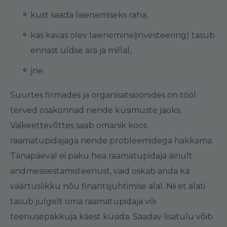
kust saada laienemiseks raha,
kas kavas olev laienemine(investeering) tasub
ennast üldse ära ja millal,
jne.
Suurtes firmades ja organisatsioonides on tööl
terved osakonnad nende küsimuste jaoks.
Väikeettevõttes saab omanik koos
raamatupidajaga nende probleemidega hakkama.
Tänapäeval ei paku hea raamatupidaja ainult
andmesisestamisteenust, vaid oskab anda ka
väärtuslikku nõu finantsjuhtimise alal. Nii et alati
tasub julgelt oma raamatupidaja või
teenusepakkuja käest küsida. Saadav lisatulu võib