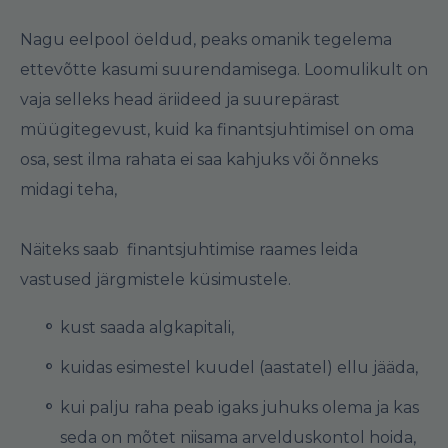
Nagu eelpool öeldud, peaks omanik tegelema
ettevõtte kasumi suurendamisega. Loomulikult on
vaja selleks head äriideed ja suurepärast
müügitegevust, kuid ka finantsjuhtimisel on oma
osa, sest ilma rahata ei saa kahjuks või õnneks
midagi teha,
Näiteks saab finantsjuhtimise raames leida
vastused järgmistele küsimustele.
kust saada algkapitali,
kuidas esimestel kuudel (aastatel) ellu jääda,
kui palju raha peab igaks juhuks olema ja kas
seda on mõtet niisama arvelduskontol hoida,