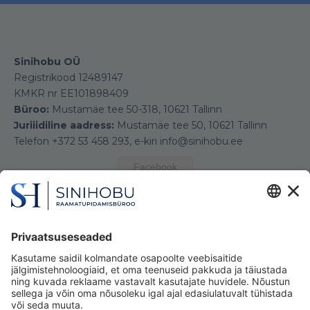
Sinihobu OÜ
Registrikood 12489147
KMKR nr EE101898409
Büroo:
Mustamäe tee 50-318, 10621 Tallinn
Juriiidiline aadress:
Mustamäe tee 50, 10621 Tallinn
Telefon +372 53 458 293, e-kiri info@sinihobu.ee
Facebook