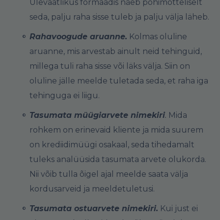
Ülevaatlikus formaadis näeb põhimõtteliselt
seda, palju raha sisse tuleb ja palju välja läheb.
Rahavoogude aruanne.
Kolmas oluline
aruanne, mis arvestab ainult neid tehinguid,
millega tuli raha sisse või läks välja. Siin on
oluline jälle meelde tuletada seda, et raha iga
tehinguga ei liigu.
Tasumata müügiarvete nimekiri
.
Mida
rohkem on erinevaid kliente ja mida suurem
on krediidimüügi osakaal, seda tihedamalt
tuleks analüüsida tasumata arvete olukorda.
Nii võib tulla õigel ajal meelde saata välja
kordusarveid ja meeldetuletusi.
Tasumata ostuarvete nimekiri.
Kui just ei