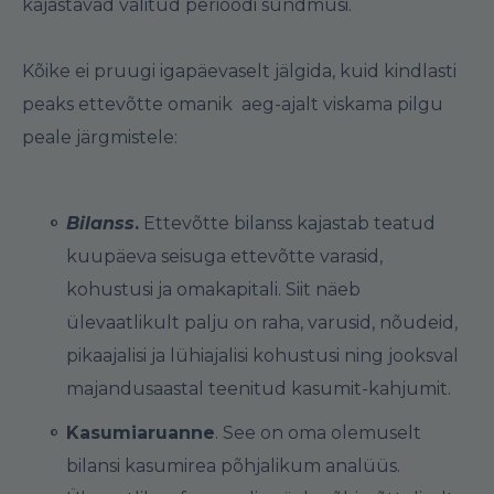
kajastavad valitud perioodi sündmusi.
Kõike ei pruugi igapäevaselt jälgida, kuid kindlasti
peaks ettevõtte omanik aeg-ajalt viskama pilgu
peale järgmistele:
Bilanss
.
Ettevõtte bilanss kajastab teatud
kuupäeva seisuga ettevõtte varasid,
kohustusi ja omakapitali. Siit näeb
ülevaatlikult palju on raha, varusid, nõudeid,
pikaajalisi ja lühiajalisi kohustusi ning jooksval
majandusaastal teenitud kasumit-kahjumit.
Kasumiaruanne
. See on oma olemuselt
bilansi kasumirea põhjalikum analüüs.