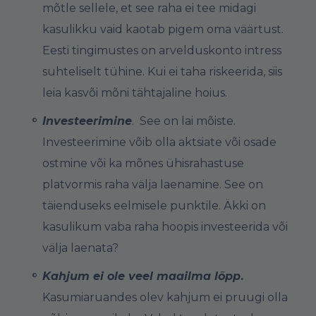
mõtle sellele, et see raha ei tee midagi
kasulikku vaid kaotab pigem oma väärtust.
Eesti tingimustes on arvelduskonto intress
suhteliselt tühine. Kui ei taha riskeerida, siis
leia kasvõi mõni tähtajaline hoius.
Investeerimine
. See on lai mõiste.
Investeerimine võib olla aktsiate või osade
ostmine või ka mõnes ühisrahastuse
platvormis raha välja laenamine. See on
täienduseks eelmisele punktile. Äkki on
kasulikum vaba raha hoopis investeerida või
välja laenata?
Kahjum ei ole veel maailma lõpp
.
Kasumiaruandes olev kahjum ei pruugi olla