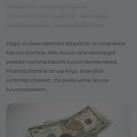
finantsjuhtimine
bilanss
kasumiaruanne
rahavoogude aruanne
väikeettevõte
raamatupidaja
raamatupidamisbüroo
raamatupidamisprogramm
Kõige olulisem eesmärk ettevõttel on omanikele
kasumi toomine. Kõik muud vahe-eesmärgid
peaksid toetama kasumi suurendamise ideed.
Finantsjuhtimine on osa kogu ettevõtte
juhtimisprotsessist, mis peaks viima rikkuse
suurendamiseni.