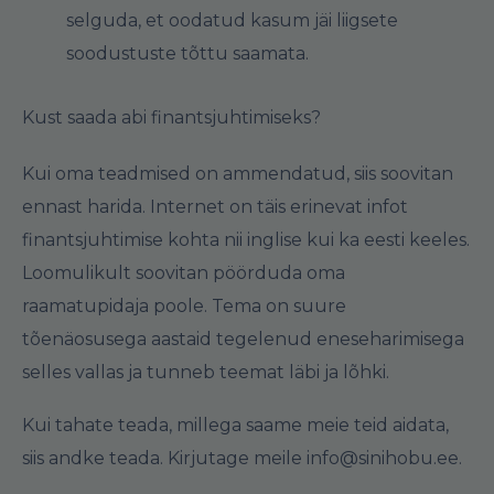
selguda, et oodatud kasum jäi liigsete
soodustuste tõttu saamata.
Kust saada abi finantsjuhtimiseks?
Kui oma teadmised on ammendatud, siis soovitan
ennast harida. Internet on täis erinevat infot
finantsjuhtimise kohta nii inglise kui ka eesti keeles.
Loomulikult soovitan pöörduda oma
raamatupidaja poole. Tema on suure
tõenäosusega aastaid tegelenud eneseharimisega
selles vallas ja tunneb teemat läbi ja lõhki.
Kui tahate teada, millega saame meie teid aidata,
siis andke teada. Kirjutage meile info@sinihobu.ee.