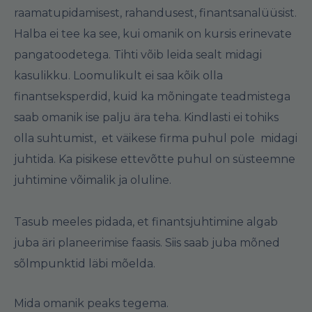
raamatupidamisest, rahandusest, finantsanalüüsist.
Halba ei tee ka see, kui omanik on kursis erinevate
pangatoodetega. Tihti võib leida sealt midagi
kasulikku. Loomulikult ei saa kõik olla
finantseksperdid, kuid ka mõningate teadmistega
saab omanik ise palju ära teha. Kindlasti ei tohiks
olla suhtumist, et väikese firma puhul pole midagi
juhtida. Ka pisikese ettevõtte puhul on süsteemne
juhtimine võimalik ja oluline.
Tasub meeles pidada, et finantsjuhtimine algab
juba äri planeerimise faasis. Siis saab juba mõned
sõlmpunktid läbi mõelda.
Mida omanik peaks tegema.