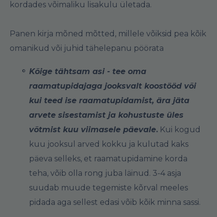
kordades võimaliku lisakulu ületada.
Panen kirja mõned mõtted, millele võiksid pea kõik
omanikud või juhid tähelepanu pöörata
Kõige tähtsam asi - tee oma
raamatupidajaga jooksvalt koostööd või
kui teed ise raamatupidamist, ära jäta
arvete sisestamist ja kohustuste üles
võtmist kuu viimasele päevale
.
Kui kogud
kuu jooksul arved kokku ja kulutad kaks
päeva selleks, et raamatupidamine korda
teha, võib olla rong juba läinud. 3-4 asja
suudab muude tegemiste kõrval meeles
pidada aga sellest edasi võib kõik minna sassi.