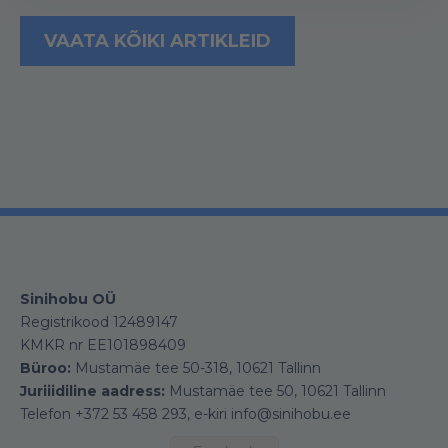
VAATA KÕIKI ARTIKLEID
Sinihobu OÜ
Registrikood 12489147
KMKR nr EE101898409
Büroo:
Mustamäe tee 50-318, 10621 Tallinn
Juriiidiline aadress:
Mustamäe tee 50, 10621 Tallinn
Telefon +372 53 458 293, e-kiri info@sinihobu.ee