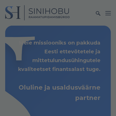
Meie missiooniks on pakkuda
Eesti ettevõtetele ja
mittetulundusühingutele
kvaliteetset finantsalast tuge.
Oluline ja usaldusväärne
partner