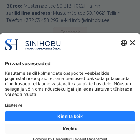
Büroo:
Mustamäe tee 50-318, 10621 Tallinn
Juriiidiline aadress:
Mustamäe tee 50, 10621 Tallinn
Telefon +372 53 458 293, e-kiri info@sinihobu.ee
Facebook
Kasutades seda veebilehte, nõustute meie
p
rivaatsuspoliitikaga
Tegi
Manimal