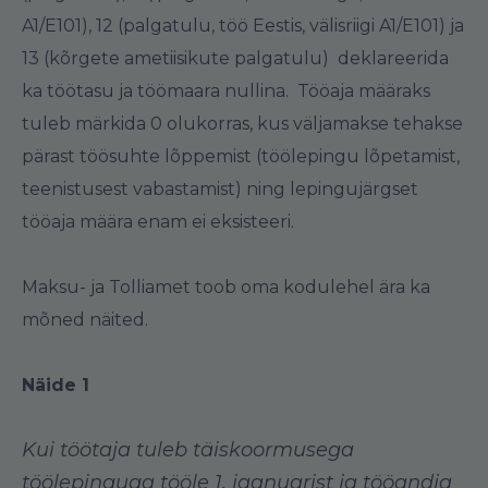
A1/E101), 12 (palgatulu, töö Eestis, välisriigi A1/E101) ja
13 (kõrgete ametiisikute palgatulu) deklareerida
ka töötasu ja töömaara nullina. Tööaja määraks
tuleb märkida 0 olukorras, kus väljamakse tehakse
pärast töösuhte lõppemist (töölepingu lõpetamist,
teenistusest vabastamist) ning lepingujärgset
tööaja määra enam ei eksisteeri.
Maksu- ja Tolliamet toob oma kodulehel ära ka
mõned näited.
Näide 1
Kui töötaja tuleb täiskoormusega
töölepinguga tööle 1. jaanuarist ja tööandja