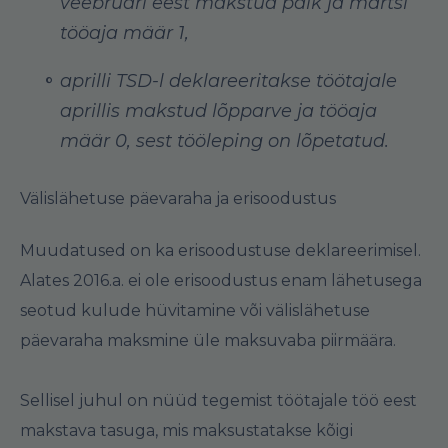
veebruari eest makstud palk ja märtsi
tööaja määr 1,
aprilli TSD-l deklareeritakse töötajale
aprillis makstud lõpparve ja tööaja
määr 0, sest tööleping on lõpetatud.
Välislähetuse päevaraha ja erisoodustus
Muudatused on ka erisoodustuse deklareerimisel.
Alates 2016.a. ei ole erisoodustus enam lähetusega
seotud kulude hüvitamine või välislähetuse
päevaraha maksmine üle maksuvaba piirmäära.
Sellisel juhul on nüüd tegemist töötajale töö eest
makstava tasuga, mis maksustatakse kõigi