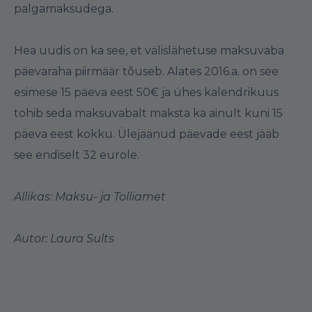
palgamaksudega.
Hea uudis on ka see, et välislähetuse maksuvaba
päevaraha piirmäär tõuseb. Alates 2016.a. on see
esimese 15 päeva eest 50€ ja ühes kalendrikuus
tohib seda maksuvabalt maksta ka ainult kuni 15
päeva eest kokku. Ülejäänud päevade eest jääb
see endiselt 32 eurole.
Allikas: Maksu- ja Tolliamet
Autor: Laura Sults