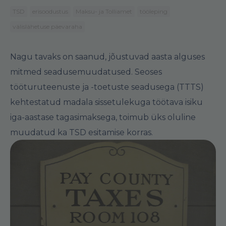
TSD
erisoodustus
Maksu- ja Tolliamet
tööleping
välislähetuse päevaraha
Nagu tavaks on saanud, jõustuvad aasta alguses
mitmed seadusemuudatused. Seoses
tööturuteenuste ja -toetuste seadusega (TTTS)
kehtestatud madala sissetulekuga töötava isiku
iga-aastase tagasimaksega, toimub üks oluline
muudatud ka TSD esitamise korras.