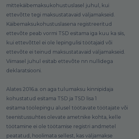
mittekäibemaksukohustuslasel juhul, kui
ettevõtte tegi maksustatavaid väljamakseid.
Käibemaksukohustuslasena registreeritud
ettevõte peab vormi TSD esitama iga kuu ka siis,
kui ettevõttel ei ole lepingulisi töötajaid või
ettevõte ei teinud maksustatavaid väljamakseid.
Viimasel juhul esitab ettevõte nn nullidega
deklaratsiooni.
Alates 2016.a. on aga tulumaksu kinnipidaja
kohustatud esitama TSD ja TSD lisa 1
esitama töölepingu alusel töötavate töötajate või
teenistussuhtes olevate ametnike kohta, kelle
töötamine ei ole töötamise registri andmetel
peatatud, hoolimata sellest, kas väljamakse