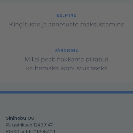
EELMINE
Kingituste ja annetuste maksustamine
JÄRGMINE
Millal peab hakkama piiratud
käibemaksukohustuslaseks
Sinihobu OÜ
Registrikood 12489147
KMKR nr EE101898409