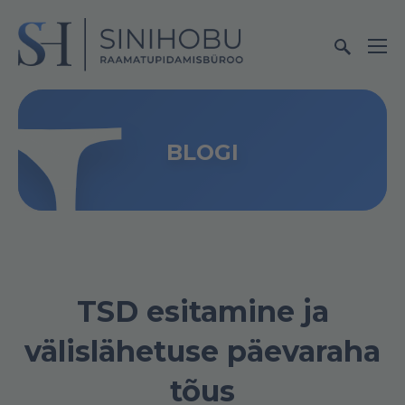
BLOGI
TSD esitamine ja
välislähetuse päevaraha
tõus