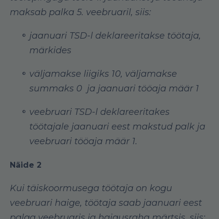
maksab palka 5. veebruaril, siis:
jaanuari TSD-l deklareeritakse töötaja,
märkides
väljamakse liigiks 10, väljamakse
summaks 0 ja jaanuari tööaja määr 1
veebruari TSD-l deklareeritakes
töötajale jaanuari eest makstud palk ja
veebruari tööaja määr 1.
Näide 2
Kui täiskoormusega töötaja on kogu
veebruari haige, töötaja saab jaanuari eest
palga veebruaris ja haigusraha märtsis, siis: