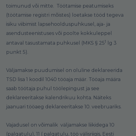
toimunud või mitte. Töötamise peatumiseks
(töötamise registri mõistes) loetakse tööd tegeva
isiku viibimist lapsehoolduspuhkusel, aja- ja
asendusteenistuses või poolte kokkuleppel
1
antaval tasustamata puhkusel (MKS § 25
lg 3
punkt 5).
Väljamakse puudumisel on oluline deklareerida
TSD lisa 1 koodil 1040 tööaja määr. Tööaja määra
saab töötaja puhul töölepingust ja see
deklareeritakse kalendrikuu kohta. Näiteks
jaanuari tööaeg deklareeritakse 10. veebruariks.
Vajadusel on võimalik väljamakse liikidega 10
(palgatulu), 11 ( palgatulu, töö välisriigis, Eesti