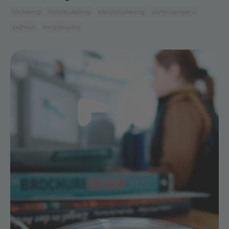
tööleping
töövõtuleping
käsundusleping
puhkusereserv
puhkus
haiguhüvitis