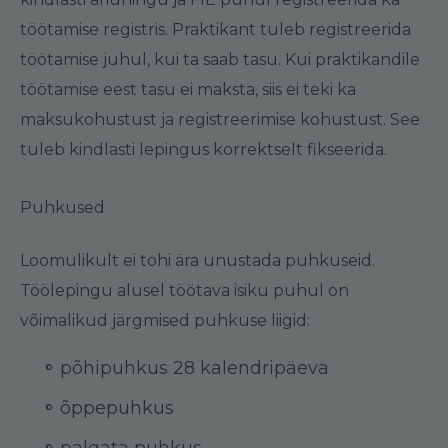
töötamise registris. Praktikant tuleb registreerida
töötamise juhul, kui ta saab tasu. Kui praktikandile
töötamise eest tasu ei maksta, siis ei teki ka
maksukohustust ja registreerimise kohustust. See
tuleb kindlasti lepingus korrektselt fikseerida.
Puhkused
Loomulikult ei tohi ära unustada puhkuseid.
Töölepingu alusel töötava isiku puhul on
võimalikud järgmised puhkuse liigid:
põhipuhkus 28 kalendripäeva
õppepuhkus
palgata puhkus