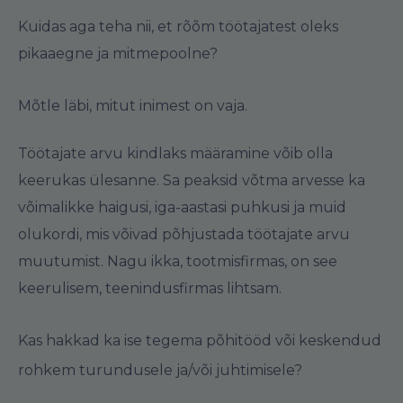
Kuidas aga teha nii, et rõõm töötajatest oleks
pikaaegne ja mitmepoolne?
Mõtle läbi, mitut inimest on vaja.
Töötajate arvu kindlaks määramine võib olla
keerukas ülesanne. Sa peaksid võtma arvesse ka
võimalikke haigusi, iga-aastasi puhkusi ja muid
olukordi, mis võivad põhjustada töötajate arvu
muutumist. Nagu ikka, tootmisfirmas, on see
keerulisem, teenindusfirmas lihtsam.
Kas hakkad ka ise tegema põhitööd või keskendud
rohkem turundusele ja/või juhtimisele?