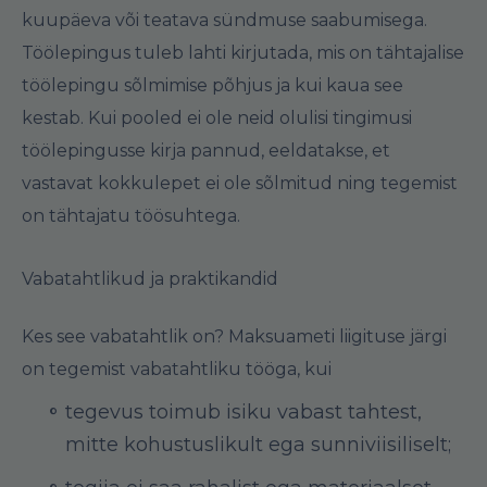
kuupäeva või teatava sündmuse saabumisega.
Töölepingus tuleb lahti kirjutada, mis on tähtajalise
töölepingu sõlmimise põhjus ja kui kaua see
kestab. Kui pooled ei ole neid olulisi tingimusi
töölepingusse kirja pannud, eeldatakse, et
vastavat kokkulepet ei ole sõlmitud ning tegemist
on tähtajatu töösuhtega.
Vabatahtlikud ja praktikandid
Kes see vabatahtlik on? Maksuameti liigituse järgi
on tegemist vabatahtliku tööga, kui
tegevus toimub isiku vabast tahtest,
mitte kohustuslikult ega sunniviisiliselt;