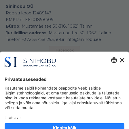
Sinihobu OÜ
Registrikood 12489147
KMKR nr EE101898409
Büroo:
Mustamäe tee 50-318, 10621 Tallinn
Juriiidiline aadress:
Mustamäe tee 50, 10621 Tallinn
Telefon +372 53 458 293, e-kiri info@sinihobu.ee
Facebook
Kasutades seda veebilehte, nõustute meie