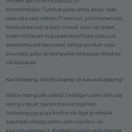
viimasel ajal on silma jäänud, on
Kontorihaldjas
.
Tundub päris vahva, eksju. Sisse
saab osta veel näiteks IT-teenust, juhtimisteenust,
koristusteenust ja palju muud. Usun, et järjest
enam mõtlevad nupukad ettevõtjad välja uusi
sisseostetavaid teenuseid. Jällegi soovitan välja
arvutada, palju sa lepingulise töötajaga võidaksid
või kaotaksid.
Kas tööleping, töövõtuleping või käsundusleping?
Milline lepinguliik valida? Eelkõige tuleks lähtuda
lepingu sisust. Iga kord ei ole tegemist
töölepinguga ja iga kord ei ole õige ja mõistlik
kasutada võlaõiguslikku ehk töövõtu- või
käsunduslepingut. Kindlasti käsitlen seda teemat