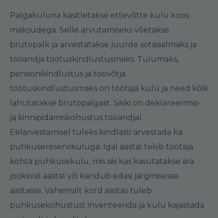
Palgakuluna käsitletakse ettevõtte kulu koos
maksudega. Selle arvutamiseks võetakse
brutopalk ja arvestatakse juurde sotsiaalmaks ja
tööandja töötuskindlustusmaks. Tulumaks,
pensionikindlustus ja töövõtja
töötuskindlustusmaks on töötaja kulu ja need kõik
lahutatakse brutopalgast. Siiski on deklareerimis-
ja kinnipidamiskohustus tööandjal.
Eelarvestamisel tuleks kindlasti arvestada ka
puhkusereservikuluga. Igal aastal tekib töötaja
kohta puhkusekulu, mis siis kas kasutatakse ära
jooksval aastal või kandub edasi järgmisesse
aastasse. Vähemalt kord aastas tuleb
puhkusekohustust inventeerida ja kulu kajastada