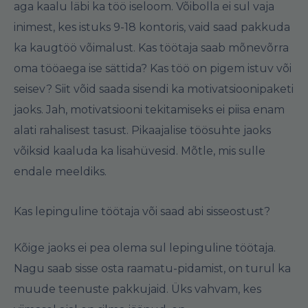
aga kaalu läbi ka töö iseloom. Võibolla ei sul vaja
inimest, kes istuks 9-18 kontoris, vaid saad pakkuda
ka kaugtöö võimalust. Kas töötaja saab mõnevõrra
oma tööaega ise sättida? Kas töö on pigem istuv või
seisev? Siit võid saada sisendi ka motivatsioonipaketi
jaoks. Jah, motivatsiooni tekitamiseks ei piisa enam
alati rahalisest tasust. Pikaajalise töösuhte jaoks
võiksid kaaluda ka lisahüvesid. Mõtle, mis sulle
endale meeldiks.
Kas lepinguline töötaja või saad abi sisseostust?
Kõige jaoks ei pea olema sul lepinguline töötaja.
Nagu saab sisse osta raamatu-pidamist, on turul ka
muude teenuste pakkujaid. Üks vahvam, kes