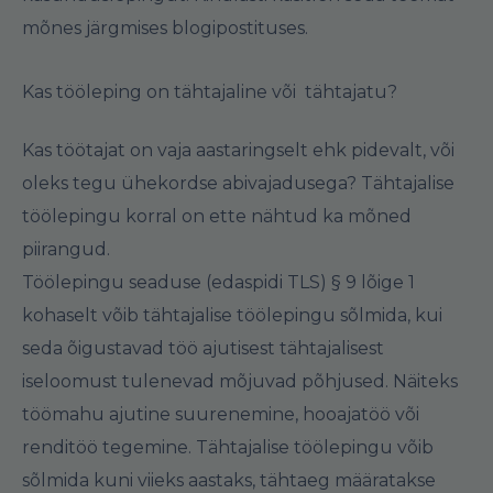
mõnes järgmises blogipostituses.
Kas tööleping on tähtajaline või tähtajatu?
Kas töötajat on vaja aastaringselt ehk pidevalt, või
oleks tegu ühekordse abivajadusega? Tähtajalise
töölepingu korral on ette nähtud ka mõned
piirangud.
Töölepingu seaduse (edaspidi TLS)
§ 9
lõige 1
kohaselt võib tähtajalise töölepingu sõlmida, kui
seda õigustavad töö ajutisest tähtajalisest
iseloomust tulenevad mõjuvad põhjused. Näiteks
töömahu ajutine suurenemine, hooajatöö või
renditöö tegemine. Tähtajalise töölepingu võib
sõlmida kuni viieks aastaks, tähtaeg määratakse