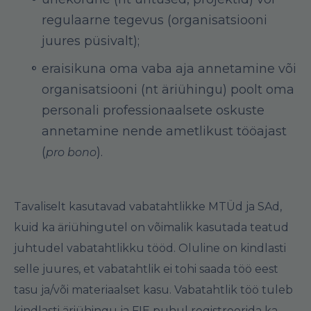
regulaarne tegevus (organisatsiooni
juures püsivalt);
eraisikuna oma vaba aja annetamine või
organisatsiooni (nt äriühingu) poolt oma
personali professionaalsete oskuste
annetamine nende ametlikust tööajast
(
).
pro bono
Tavaliselt kasutavad vabatahtlikke MTÜd ja SAd,
kuid ka äriühingutel on võimalik kasutada teatud
juhtudel vabatahtlikku tööd. Oluline on kindlasti
selle juures, et vabatahtlik ei tohi saada töö eest
tasu ja/või materiaalset kasu. Vabatahtlik töö tuleb
kindlasti äriühingu ja FIE puhul registreerida ka