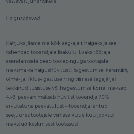
vastavalt juhenditele.
Haiguspäevad
Kahjuks jääme me kõik aeg-ajalt haigeks ja see
tähendab tööandjale lisakulu. Lisaks töötaja
asendamisele peab töölepinguga töötajale
maksma ka haigushüvitust.
Haigestumise, karantiini,
olme- ja liiklusvigastuse ning viimase tagajärjel
tekkinud tüsistuse või haigestumise
korral maksab
4.–8. päevani maksab hüvitist tööandja 70%
arvutatuna päevatulust – tööandja lähtub
seejuures töötajale viimase kuue kuu jooksul
makstud keskmisest töötasust.