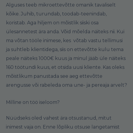
Alguses teeb mikroettevõtte omanik tavaliselt
kõike. Juhib, turundab, toodab-teenindab,
koristab. Aga hiljem on mõistlik siiski osa
ülesannetest ära anda. Võid mõelda näiteks nii. Kui
ma võtan tööle inimese, kes võtab vastu tellimusi
ja suhtleb klientidega, siis on ettevõtte kulu tema
peale näiteks 1000€ kuus ja minul jääb üle näiteks
160 töötundi kuus, et otsida uusi kliente. Kas oleks
mõistlikum panustada see aeg ettevõtte
arengusse või rabeleda oma une- ja pereaja arvelt?
Milline on töö iseloom?
Nüüdseks oled vahest ära otsustanud, mitut
inimest vaja on. Enne lõpliku otsuse langetamist